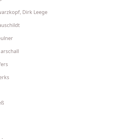
arzkopf, Dirk Leege
auschildt
eulner
arschall
fers
erks
eß