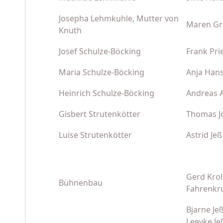
Josepha Lehmkuhle, Mutter von
Maren G
Knuth
Josef Schulze-Böcking
Frank Pri
Maria Schulze-Böcking
Anja Han
Heinrich Schulze-Böcking
Andreas A
Gisbert Strutenkötter
Thomas J
Luise Strutenkötter
Astrid Jeß
Gerd Kroll
Bühnenbau
Fahrenkr
Bjarne Je
Leevke Je