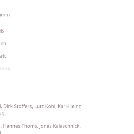
rimm
eß
sen
rlt
öhnk
, Dirk Stoffers, Lutz Kohl, Karl-Heinz
ug,
ß, Hannes Thoms, Jonas Kalaschnick,
ß