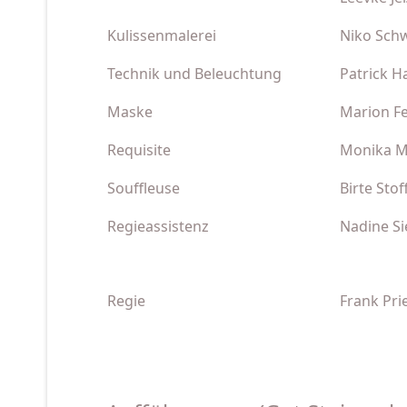
Kulissenmalerei
Niko Schw
Technik und Beleuchtung
Patrick H
Maske
Marion F
Requisite
Monika M
Souffleuse
Birte Stof
Regieassistenz
Nadine Si
Regie
Frank Pri